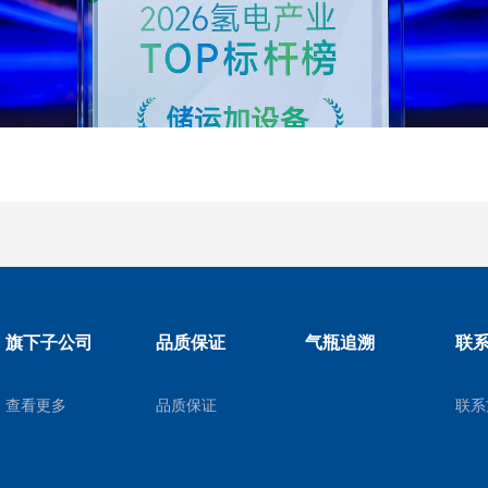
旗下子公司
品质保证
气瓶追溯
联
查看更多
品质保证
联系