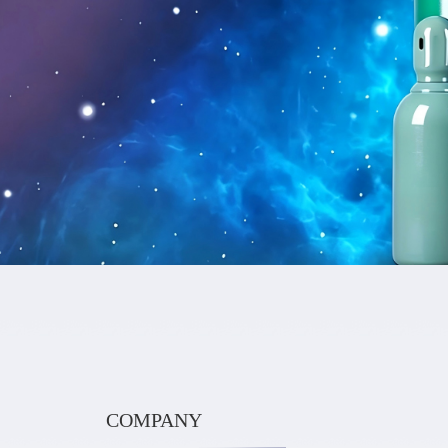
COMPANY