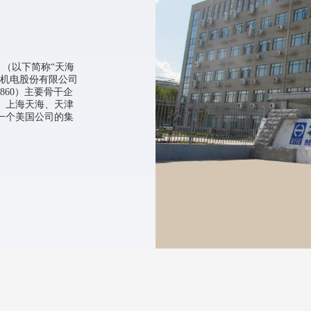
 （以下简称“天海
城机电股份有限公司
860）主要骨干企
、上海天海、天津
一个美国公司的集