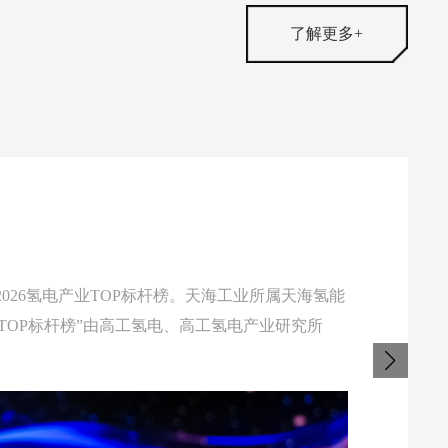
了解更多+
026氢电产业TOP标杆榜。天海工业所属天海氢能
TOP标杆榜”由高工氢电、高工氢电产业研究所
氢能关键技术突破与规模应用提供可借鉴的经验与