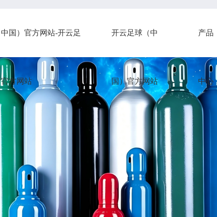
中国）官方网站-开云足
开云足球（中
产品
）官方网站
国）官方网站
中心