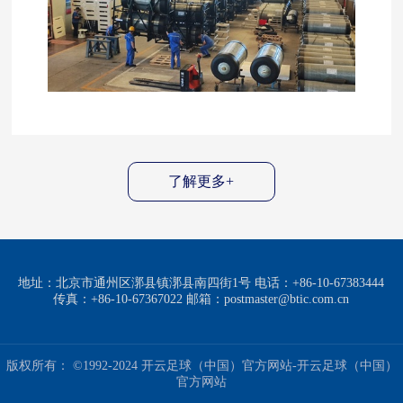
走高，子公司产销两旺，订单饱满，迎来全年生
产攻坚关键时期。天津天海流程再造项目全面落
地，实现全流程连线达产，产能保障能力大幅提
升，工业瓶、消防瓶、电子特气瓶生产排期紧
凑，全力保障国内国际订单按时交付。天海氢能
1080L天然气系统订单量持续向好，在手订单…
了解更多+
地址：北京市通州区漷县镇漷县南四街1号 电话：+86-10-67383444
传真：+86-10-67367022 邮箱：postmaster@btic.com.cn
版权所有： ©1992-2024 开云足球（中国）官方网站-开云足球（中国）
官方网站